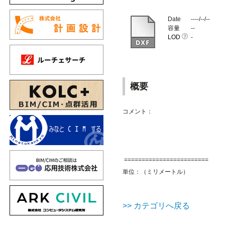
Date
----/--/--
容量
--
LOD
-
概要
コメント：
========================
単位：（ミリメートル）
>> カテゴリへ戻る