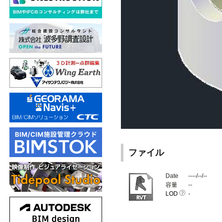
ファイル
Date
----/--/--
容量
--
LOD
-