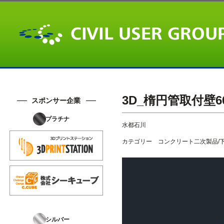
3D_楕円管取付壁600×
スポンサー企業
プラチナ
水都石川
カテゴリー
コンクリート二次製品/
シルバー