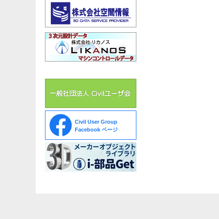
Civil User Group
Facebook ページ