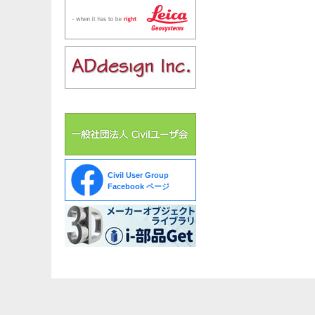
Civil User Group
Facebook ページ